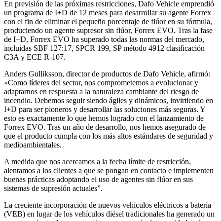
En previsión de las próximas restricciones, Dafo Vehicle emprendió
un programa de I+D de 12 meses para desarrollar su agente Forrex
con el fin de eliminar el pequeño porcentaje de flúor en su fórmula,
produciendo un agente supresor sin flúor, Forrex EVO. Tras la fase
de I+D, Forrex EVO ha superado todas las normas del mercado,
incluidas SBF 127:17, SPCR 199, SP método 4912 clasificación
C3A y ECE R-107.
Anders Gulliksson, director de productos de Dafo Vehicle, afirmó:
«Como líderes del sector, nos comprometemos a evolucionar y
adaptarnos en respuesta a la naturaleza cambiante del riesgo de
incendio. Debemos seguir siendo ágiles y dinámicos, invirtiendo en
I+D para ser pioneros y desarrollar las soluciones más seguras. Y
esto es exactamente lo que hemos logrado con el lanzamiento de
Forrex EVO. Tras un año de desarrollo, nos hemos asegurado de
que el producto cumpla con los más altos estándares de seguridad y
medioambientales.
A medida que nos acercamos a la fecha límite de restricción,
alentamos a los clientes a que se pongan en contacto e implementen
buenas prácticas adoptando el uso de agentes sin flúor en sus
sistemas de supresión actuales”.
La creciente incorporación de nuevos vehículos eléctricos a batería
(VEB) en lugar de los vehículos diésel tradicionales ha generado un