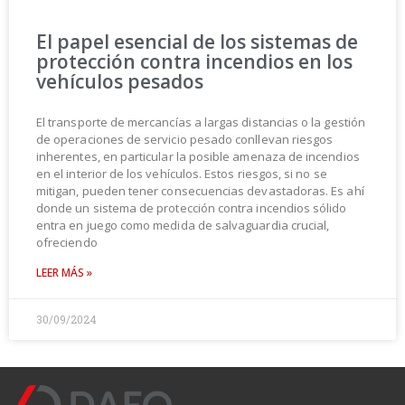
El papel esencial de los sistemas de
protección contra incendios en los
vehículos pesados
El transporte de mercancías a largas distancias o la gestión
de operaciones de servicio pesado conllevan riesgos
inherentes, en particular la posible amenaza de incendios
en el interior de los vehículos. Estos riesgos, si no se
mitigan, pueden tener consecuencias devastadoras. Es ahí
donde un sistema de protección contra incendios sólido
entra en juego como medida de salvaguardia crucial,
ofreciendo
LEER MÁS »
30/09/2024