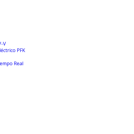
V-V
léctrico PFK
iempo Real