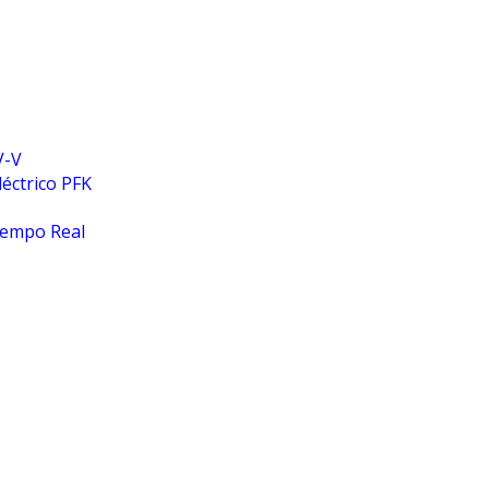
V-V
léctrico PFK
iempo Real