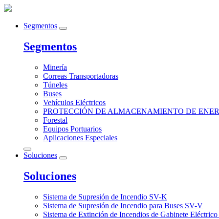
Segmentos
Segmentos
Minería
Correas Transportadoras
Túneles
Buses
Vehículos Eléctricos
PROTECCIÓN DE ALMACENAMIENTO DE ENER
Forestal
Equipos Portuarios
Aplicaciones Especiales
Soluciones
Soluciones
Sistema de Supresión de Incendio SV-K
Sistema de Supresión de Incendio para Buses SV-V
Sistema de Extinción de Incendios de Gabinete Eléctric