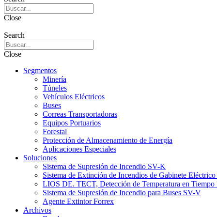
Close
Search
Close
Segmentos
Minería
Túneles
Vehículos Eléctricos
Buses
Correas Transportadoras
Equipos Portuarios
Forestal
Protección de Almacenamiento de Energía
Aplicaciones Especiales
Soluciones
Sistema de Supresión de Incendio SV-K
Sistema de Extinción de Incendios de Gabinete Eléctric
LIOS DE. TECT, Detección de Temperatura en Tiempo 
Sistema de Supresión de Incendio para Buses SV-V
Agente Extintor Forrex
Archivos