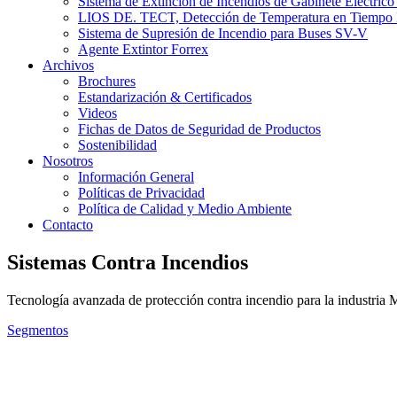
Sistema de Extinción de Incendios de Gabinete Eléctric
LIOS DE. TECT, Detección de Temperatura en Tiempo 
Sistema de Supresión de Incendio para Buses SV-V
Agente Extintor Forrex
Archivos
Brochures
Estandarización & Certificados
Videos
Fichas de Datos de Seguridad de Productos
Sostenibilidad
Nosotros
Información General
Políticas de Privacidad
Política de Calidad y Medio Ambiente
Contacto
Sistemas Contra Incendios
Tecnología avanzada de protección contra incendio para la industria M
Segmentos