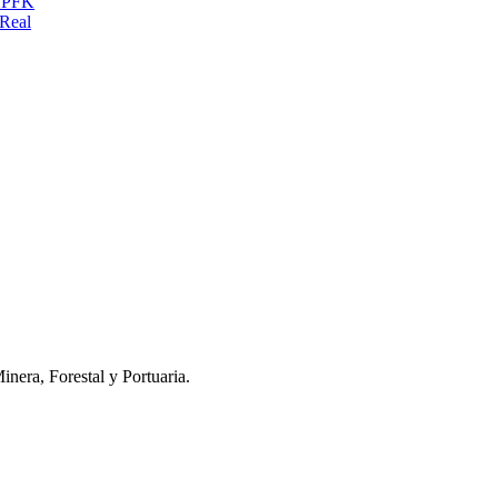
o PFK
Real
inera, Forestal y Portuaria.